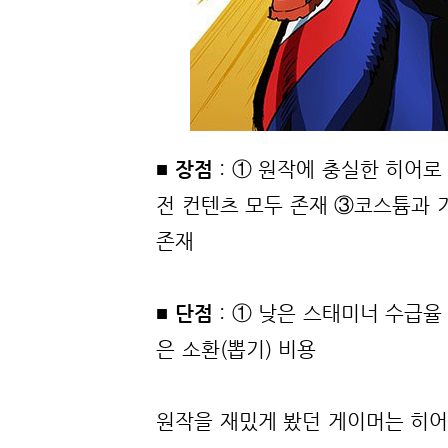
■ 장점
: ① 원작에 충실한 히어로 
전 컨텐츠 모두 존재 ③코스튬과 
존재
■ 단점
: ① 낮은 스태미너 수급
은 소환(뽑기) 비용
원작을 재밌게 봤던 게이머는 히어