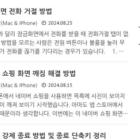
쓰기 유용한 방법입니다. 1. 먼저 샤잠을 추가합니다.
면 전화 거절 방법
어내려 제어센터를 열어줍니다. 2. 제어센터에서 빈
2024.08.25
맥(Mac & IPhone)
정 화면으로 넘어갑니다. 3. 설정화면 아래 제어 항목
 4. 제어 항목 중 음악 인식을 선택합니다. 5. 샤잠
 달리 잠금화면에서 전화를 받을 때 전화거절 탭이 없
 나오는 음악을 검색합니다. 10cm의 그러나가 잘 검
 방법을 모르는 사람은 전원 버튼이나 불륨을 눌러 무
 다음으로 시리를 사용하는 방법입니다. 1. '시리
가 전화를 끊기를 기다리는 경우가 있습니다. 1. 아
 방법은 전원 버튼을 두번 눌러주는 것입니다. 하지만
 분은 설정을 확인해볼 필요가 있습니다. 2. 설정 -
 쇼핑 화면 깨짐 해결 방법
 통화 종료 방지를 해제합니다. 전화가 오지않는 상황에
2024.08.15
맥(Mac & IPhone)
 버튼 두번은 애플페이의 단축키입니다. 하지만 전화
 아이폰은 전원 버튼 두번 누르는 것은 애플페이가 작
폰에서 네이버 쇼핑을 사용하면 목록에 사진이 보이지
 거절이 되니 걱정없이 전원 버튼 두번 눌러 전화 거절
이 깨져 보이기 시작했습니다. 아마도 앱 스토어에서
때문이라 생각합니다. 이번에는 이 네이버 쇼핑 화면
나올 때 해결 방법을 알아보겠습니다. 1. 먼저 인터
자(가가, AA)을 클릭합니다. 2. 다음으로 웹 사이트
 강제 종료 방법 및 종료 단축키 정리
다. 3. 콘텐츠 차단기 사용을 슬라이드하여 비활성화