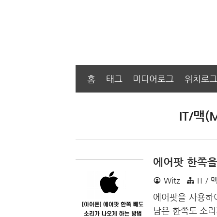
홈
태그
미디어로그
위치로
IT/맥(M
에어팟 한쪽을
Witz
IT / 
에어팟을 사용하여
남은 한쪽도 소리