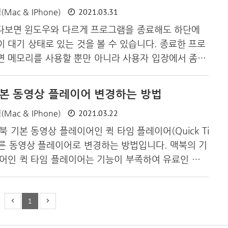
2021.03.31
맥(Mac & IPhone)
이버 쇼핑 목록이 정상적으로 나오는 화면입니다. 이상
버쇼핑 화면 깨짐 해결 방법 포스팅을 마칩니다.
쓰다보면 윈도우와 다르게 프로그램을 종료해도 하단에
 대기 상태로 있는 것을 볼 수 있습니다. 종료한 프로
 메모리를 사용할 뿐만 아니라 사용자 입장에서 좀 거
니다. 이번엔 맥북 프로그램을 강제 종료하는 방법과
록 하겠습니다. 1. 하단바에 마우스나 트랙패드를 사
 기본 동영상 플레이어 변경하는 방법
탭)을 통해 직접 종료하는 방법 2. 맥북 왼쪽 상단의
2021.03.22
맥(Mac & IPhone)
 - 강제 종료를 클릭하여 실행 중인 프로그램을 직접
 단축키를 활용하여 종료하는 방법 가) 강제 종료 : Co
 기본 동영상 플레이어인 퀵 타임 플레이어(Quick Ti
on + Esc 나) 현재 브라우저 탭 종료 : Command +
를 다른 동영상 플레이어로 변경하는 방법입니다. 맥북의 기
저 종료 : Command + Q 주로 Comm..
어인 퀵 타임 플레이어는 기능이 부족하여 유료인 무
INA를 주로 사용합니다. 하지만 동영상을 더블 탭, 혹
 실행할 때마다 퀵 타임 플레이어로 실행됩니다. 따라
클릭)을 통해 무비스트나 IINA를 사용하실텐데요. 지금
1
 맥북(Mac) 기본 동영상 플레이어 변경하는 방법을 알