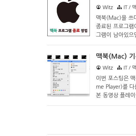
Witz
IT / 
합니다. 4. 네
으로 아이폰 네이
맥북(Mac)을 
종료된 프로그램이
그램이 남아있으면
슬리는 느낌이 듭
단축키를 알아보도
맥북(Mac)
용하여 보조클릭(
Witz
IT / 
애플 로고를 클릭
종료하는 방법 3.
이번 포스팅은 맥북
mmand + Opti
me Player)
W 다) 모든 브라우
본 동영상 플레이
비스트나 무료인 I
은 더블 클릭으로
서 보조 탭(보조 
부터 쉽고 간단한