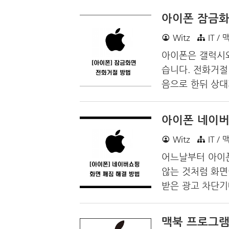
성화한 사용자가 
아이폰 잠금화
오른쪽 상단을 쓸
Witz
IT / 
곳을 꾹 눌러 설
추가를 선택합니다.
아이폰은 갤럭시와
을 사용하여 지금
습니다. 전화거절
색된 사진입니다.
음으로 한뒤 상대
야'를..
이폰의 전화 거절
이 단축키가 안되는
아이폰 네이버
터치 - 잠금하여
Witz
IT / 
서 아이폰의 전원
가 오는 상황에서
어느날부터 아이
동하지 않고 전화
않는 것처럼 화면
합시다.
받은 광고 차단기
목록이 제대로 안
넷 주소창 옆의 문
맥북 프로그램
설정으로 들어갑니