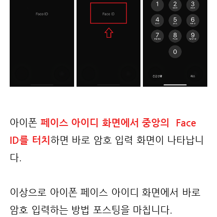
아이폰
페이스 아이디 화면에서 중앙의 Face
ID를 터치
하면 바로 암호 입력 화면이 나타납니
다.
이상으로 아이폰 페이스 아이디 화면에서 바로
암호 입력하는 방법 포스팅을 마칩니다.