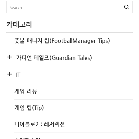
카테고리
풋볼 매니저 팁(FootballManager Tips)
가디언 테일즈(Guardian Tales)
IT
게임 리뷰
게임 팁(Tip)
디아블로2 : 레저렉션