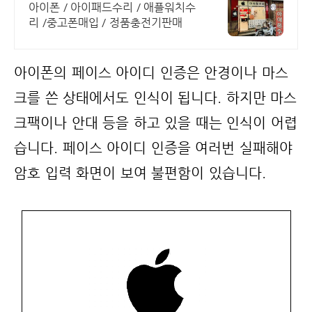
아이폰as센터
아이폰 / 아이패드수리 / 애플워치수
리 /중고폰매입 / 정품충전기판매
아이폰의 페이스 아이디 인증은 안경이나 마스
크를 쓴 상태에서도 인식이 됩니다. 하지만 마스
크팩이나 안대 등을 하고 있을 때는 인식이 어렵
습니다. 페이스 아이디 인증을 여러번 실패해야
암호 입력 화면이 보여 불편함이 있습니다.