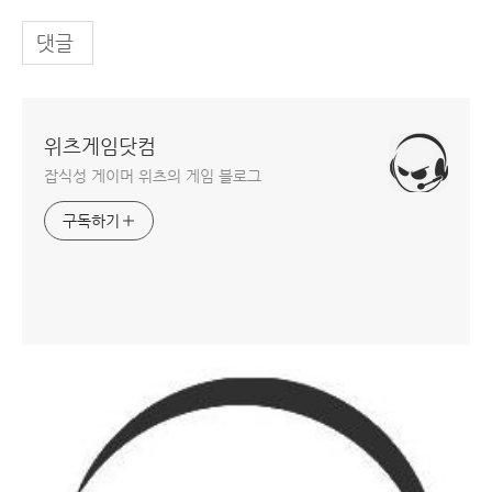
댓글
위츠게임닷컴
잡식성 게이머 위츠의 게임 블로그
구독하기