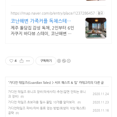
닷가 마을 바닷가마을 전통 제주 돌
집의 감성을 담은 자쿠지 숙소, 아이
와 가족의 휴식에 최적
https://map.naver.com/p/entry/place/1237286457
광고
코난해변 가족커플 독채스테이
월정리 근처 감성 독채 2채
제주 돌담집 감성 독채, 2인부터 6인
자쿠지 바다뷰 스테이, 코난해변 바
로 앞 자쿠지 무료, 고객리뷰 283개
검증된 숙소, 바다뷰 독채, 연박할인
4
구독하기
'
가디언 테일즈(Guardian Tales)
>
서브 퀘스트 & 팁
' 카테고리의 다른 글
가디언 테일즈 유니크 장비(악세사리) 추천(갈면 안되는 유니
2020.11.24
크 장비)
(0)
가디언 테일즈 초보자용 필수 꿀팁 10개를 알아보자.
2020.11.23
(0)
가디언테일즈 파비/라비 동료 얻는 방법(희생의 석상 퀘스트)
2020.11.16
공략
(0)