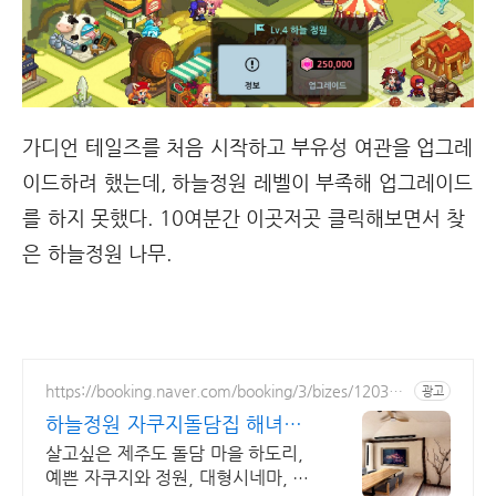
가디언 테일즈를 처음 시작하고 부유성 여관을 업그레
이드하려 했는데, 하늘정원 레벨이 부족해 업그레이드
를 하지 못했다. 10여분간 이곳저곳 클릭해보면서 찾
은 하늘정원 나무.
https://booking.naver.com/booking/3/bizes/120392
광고
8
하늘정원 자쿠지돌담집 해녀마
을 하도리 제주돌담집
살고싶은 제주도 돌담 마을 하도리,
예쁜 자쿠지와 정원, 대형시네마, 바