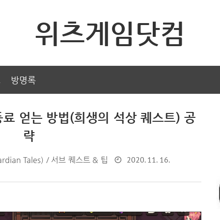
위츠게임닷컴
그
방명록
료 얻는 방법(희생의 석상 퀘스트) 공
략
2020. 11. 16.
ian Tales) / 서브 퀘스트 & 팁