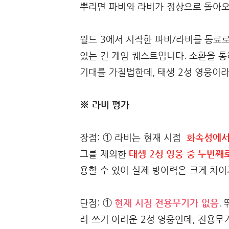
뿌리면 파비와 라비가 정상으로 돌아오
월드 3에서 시작한 파비/라비를 동료로
있는 긴 게임 퀘스트입니다. 소환을 통
기대를 가질법한데, 태생 2성 영웅이라
※ 라비 평가
장점: ① 라비는 현재 시점
화속성에서
그를 제외한
태생 2성 영웅 중 두번째
용할 수 있어 실제 방어력은 크게 차이
단점: ①
현재 시점 전용무기가 없음
.
려 쓰기 어려운 2성 영웅인데, 전용무