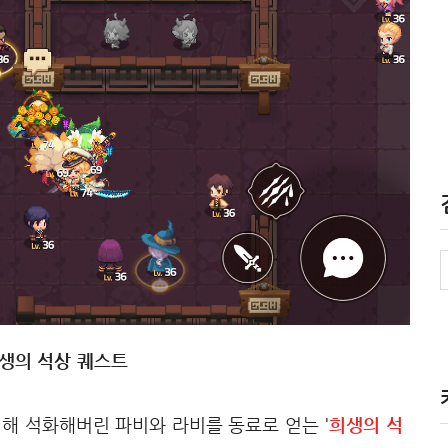
 희생의 석상 퀘스트
해 석화해버린 파비와 라비를 동료로 얻는 '
희생의 석