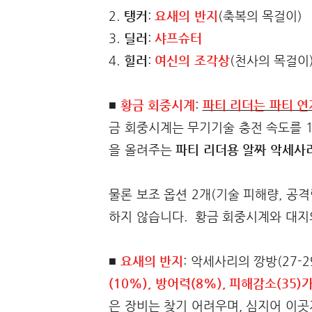
2.
탱커
:
요새의 반지
(축복의 목걸이)
3.
딜러
:
샤프슈터
4.
힐러
:
여신의 조각상
(천사의 목걸이
■
황금 회중시계
:
파티 리더는 파티 연
금 회중시계는 무기기술 충전 속도를 1
을 올려주는
파티 리더용 알짜 악세사
물론 보조 옵션 2개(기술 피해량, 공
하지 않습니다. 황금 회중시계와 대지
■
요새의 반지
: 악세사리의 깡방(27-2
(10%), 방어력(8%), 피해감소(35)
은 장비는 찾기 어려우며, 심지어 이