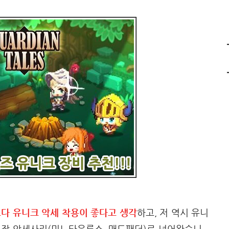
다 유니크 악세 착용이 좋다고 생각
하고, 저 역시 유니
훈장 악세사리(미노타우루스, 매드팬더)로 넘어왔습니