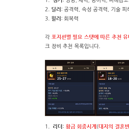
2.
딜러
: 공격력, 속성 공격력, 기술 
3.
힐러
: 회복력
각
포지션별 필요 스탯에 따른 추천 
크 장비 추천 목록입니다.
1.
리더
:
황금 회중시계
(
대지의 결혼