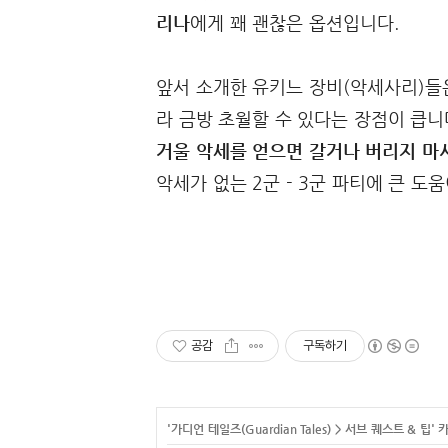
리나
에게 꽤 괜찮은 옵션입니다.
앞서 소개한 유키느 장비(악세사리)들은
라 금방 초월할 수 있다는 장점이 큽니
거울 악세를 얻으면 갈거나 버리지 마시
악세가 없는 2군 - 3군 파티에 큰 도
공감
구독하기
'
가디언 테일즈(Guardian Tales)
>
서브 퀘스트 & 팁
' 