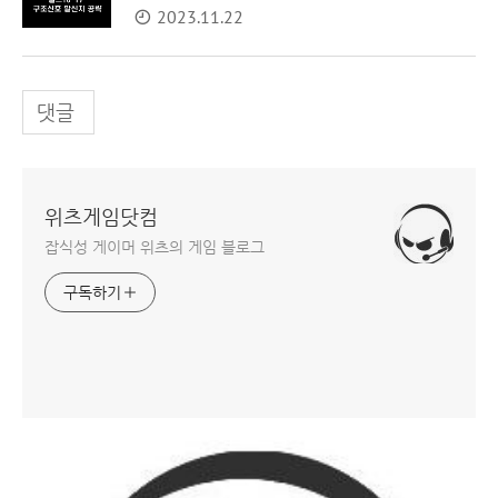
2023.11.22
댓글
위츠게임닷컴
잡식성 게이머 위츠의 게임 블로그
구독하기